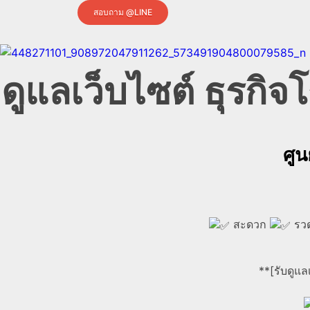
สอบถาม @LINE
ดูแลเว็บไซต์ ธุรก
ศูน
สะดวก
รวด
**[รับดูแล