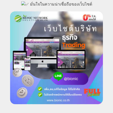
มั่นใจในความน่าเชื่อถือของเว็บไซต์